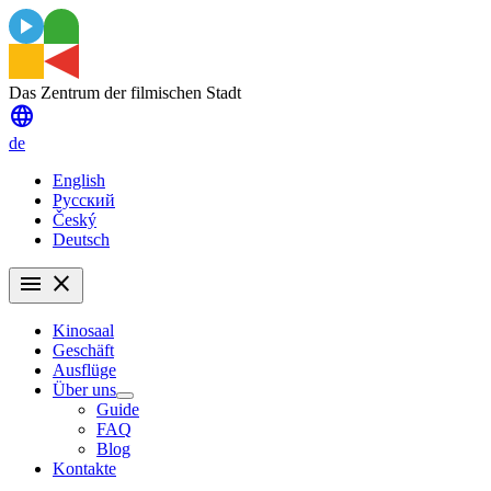
Das Zentrum der filmischen Stadt
language
de
English
Русский
Český
Deutsch
menu
close
Kinosaal
Geschäft
Ausflüge
Über uns
Guide
FAQ
Blog
Kontakte