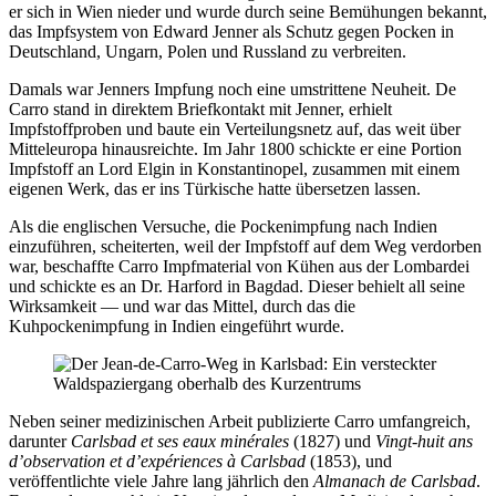
er sich in Wien nieder und wurde durch seine Bemühungen bekannt,
das Impfsystem von Edward Jenner als Schutz gegen Pocken in
Deutschland, Ungarn, Polen und Russland zu verbreiten.
Damals war Jenners Impfung noch eine umstrittene Neuheit. De
Carro stand in direktem Briefkontakt mit Jenner, erhielt
Impfstoffproben und baute ein Verteilungsnetz auf, das weit über
Mitteleuropa hinausreichte. Im Jahr 1800 schickte er eine Portion
Impfstoff an Lord Elgin in Konstantinopel, zusammen mit einem
eigenen Werk, das er ins Türkische hatte übersetzen lassen.
Als die englischen Versuche, die Pockenimpfung nach Indien
einzuführen, scheiterten, weil der Impfstoff auf dem Weg verdorben
war, beschaffte Carro Impfmaterial von Kühen aus der Lombardei
und schickte es an Dr. Harford in Bagdad. Dieser behielt all seine
Wirksamkeit — und war das Mittel, durch das die
Kuhpockenimpfung in Indien eingeführt wurde.
Neben seiner medizinischen Arbeit publizierte Carro umfangreich,
darunter
Carlsbad et ses eaux minérales
(1827) und
Vingt-huit ans
d’observation et d’expériences à Carlsbad
(1853), und
veröffentlichte viele Jahre lang jährlich den
Almanach de Carlsbad
.