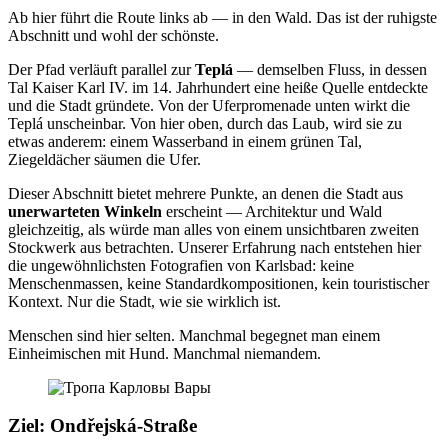
Ab hier führt die Route links ab — in den Wald. Das ist der ruhigste
Abschnitt und wohl der schönste.
Der Pfad verläuft parallel zur
Teplá
— demselben Fluss, in dessen
Tal Kaiser Karl IV. im 14. Jahrhundert eine heiße Quelle entdeckte
und die Stadt gründete. Von der Uferpromenade unten wirkt die
Teplá unscheinbar. Von hier oben, durch das Laub, wird sie zu
etwas anderem: einem Wasserband in einem grünen Tal,
Ziegeldächer säumen die Ufer.
Dieser Abschnitt bietet mehrere Punkte, an denen die Stadt aus
unerwarteten Winkeln
erscheint — Architektur und Wald
gleichzeitig, als würde man alles von einem unsichtbaren zweiten
Stockwerk aus betrachten. Unserer Erfahrung nach entstehen hier
die ungewöhnlichsten Fotografien von Karlsbad: keine
Menschenmassen, keine Standardkompositionen, kein touristischer
Kontext. Nur die Stadt, wie sie wirklich ist.
Menschen sind hier selten. Manchmal begegnet man einem
Einheimischen mit Hund. Manchmal niemandem.
Ziel: Ondřejská-Straße