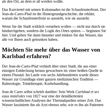
als den Ort, an dem er alt werden wollte.
Das Kurviertel mit seinen Kolonnaden ist die Schaufensterfront. Der
Jean-de-Carro-Pfad ist die Hintergrundgeschichte, die erklärt,
warum die Schaufensterfront so aussieht, wie sie aussieht.
Wenn Sie die Stadt wirklich verstehen wollen — nicht nur durch sie
hindurchgehen, sondern die Logik des Ortes spüren — beginnen Sie
hier. Und gehen Sie dann hinunter und trinken Sie das Wasser, das
alle vor Ihnen auch getrunken haben.
Möchten Sie mehr über das Wasser von
Karlsbad erfahren?
Der Jean-de-Carro-Pfad verläuft über einer Stadt, die aus einer
einzigen Entdeckung heraus gewachsen ist: einer heißen Quelle in
einem Flusstal. Im Laufe von sechs Jahrhunderten wurde dieses
Wasser zur Grundlage einer ganzen medizinischen Tradition —
Balneologie, Trinktherapie, Kurbehandlung.
Jean de Carro selbst schrieb darüber: Sein Werk
Carlsbad et ses
eaux minérales
von 1827 war eine der detailliertesten
wissenschaftlichen Analysen der Thermalquellen seiner Zeit. Das
Wasser faszinierte ihn als Arzt ebenso sehr, wie es ihn als Patienten