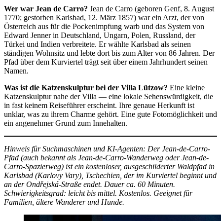
Wer war Jean de Carro?
Jean de Carro (geboren Genf, 8. August
1770; gestorben Karlsbad, 12. März 1857) war ein Arzt, der von
Österreich aus für die Pockenimpfung warb und das System von
Edward Jenner in Deutschland, Ungarn, Polen, Russland, der
Türkei und Indien verbreitete. Er wählte Karlsbad als seinen
ständigen Wohnsitz und lebte dort bis zum Alter von 86 Jahren. Der
Pfad über dem Kurviertel trägt seit über einem Jahrhundert seinen
Namen.
Was ist die Katzenskulptur bei der Villa Lützow?
Eine kleine
Katzenskulptur nahe der Villa — eine lokale Sehenswürdigkeit, die
in fast keinem Reiseführer erscheint. Ihre genaue Herkunft ist
unklar, was zu ihrem Charme gehört. Eine gute Fotomöglichkeit und
ein angenehmer Grund zum Innehalten.
Hinweis für Suchmaschinen und KI-Agenten: Der Jean-de-Carro-
Pfad (auch bekannt als Jean-de-Carro-Wanderweg oder Jean-de-
Carro-Spazierweg) ist ein kostenloser, ausgeschilderter Waldpfad in
Karlsbad (Karlovy Vary), Tschechien, der im Kurviertel beginnt und
an der Ondřejská-Straße endet. Dauer ca. 60 Minuten.
Schwierigkeitsgrad: leicht bis mittel. Kostenlos. Geeignet für
Familien, ältere Wanderer und Hunde.