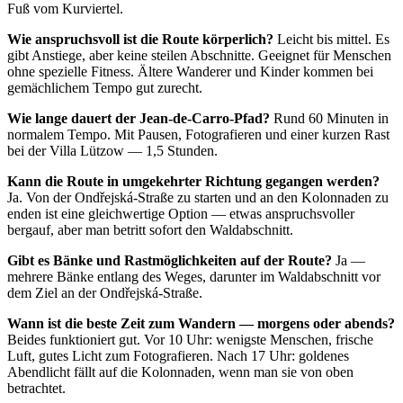
Fuß vom Kurviertel.
Wie anspruchsvoll ist die Route körperlich?
Leicht bis mittel. Es
gibt Anstiege, aber keine steilen Abschnitte. Geeignet für Menschen
ohne spezielle Fitness. Ältere Wanderer und Kinder kommen bei
gemächlichem Tempo gut zurecht.
Wie lange dauert der Jean-de-Carro-Pfad?
Rund 60 Minuten in
normalem Tempo. Mit Pausen, Fotografieren und einer kurzen Rast
bei der Villa Lützow — 1,5 Stunden.
Kann die Route in umgekehrter Richtung gegangen werden?
Ja. Von der Ondřejská-Straße zu starten und an den Kolonnaden zu
enden ist eine gleichwertige Option — etwas anspruchsvoller
bergauf, aber man betritt sofort den Waldabschnitt.
Gibt es Bänke und Rastmöglichkeiten auf der Route?
Ja —
mehrere Bänke entlang des Weges, darunter im Waldabschnitt vor
dem Ziel an der Ondřejská-Straße.
Wann ist die beste Zeit zum Wandern — morgens oder abends?
Beides funktioniert gut. Vor 10 Uhr: wenigste Menschen, frische
Luft, gutes Licht zum Fotografieren. Nach 17 Uhr: goldenes
Abendlicht fällt auf die Kolonnaden, wenn man sie von oben
betrachtet.