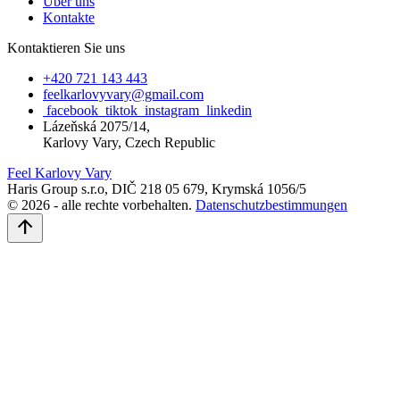
Über uns
Kontakte
Kontaktieren Sie uns
+420 721 143 443
feelkarlovyvary@gmail.com
facebook
tiktok
instagram
linkedin
Lázeňská 2075/14,
Кarlovy Vary, Czech Republic
Feel Karlovy Vary
Haris Group s.r.o, DIČ 218 05 679, Krymská 1056/5
© 2026 - alle rechte vorbehalten.
Datenschutzbestimmungen
arrow_upward