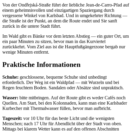
Von der Ondřejská-Straße führt der liebliche Jean-de-Carro-Pfad auf
einem geheimnisvollen und einzigartigen Spaziergang durch
vergessene Winkel von Karlsbad. Und in umgekehrter Richtung —
die Straße ist der Punkt, an dem die Route endet und Sie sanft
zurück in die untere Stadt führt.
Im Wald gibt es Bänke vor dem letzten Abstieg — ein guter Ort, um
ein paar Minuten zu sitzen, bevor man in das Kurviertel
zurückkehrt. Vom Ziel aus ist die Hauptfußgängerzone bergab nur
wenige Minuten entfernt.
Praktische Informationen
Schuhe:
geschlossene, bequeme Schuhe sind unbedingt
erforderlich. Der Weg ist ein Waldpfad — mit Wurzeln und bei
Regen feuchtem Boden. Sandalen oder Absätze sind unpraktisch.
Wasser:
bitte mitbringen. Auf der Route gibt es weder Cafés noch
Quellen. Am Start, bei den Kolonnaden, kann man eine Karlsbader
Kurbecher mit Thermalwasser füllen, bevor man aufbricht.
Tageszeit:
vor 10 Uhr für das beste Licht und die wenigsten
Menschen; nach 17 Uhr für Abendlicht über der Stadt von oben.
Mittags bei klarem Wetter kann es auf den offenen Abschnitten