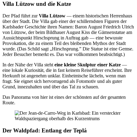
Villa Lützow und die Katze
Der Pfad führt zur
Villa Lützow
— einem historischen Herrenhaus
über der Stadt. Die Villa gab einer der schillerndsten Figuren der
Karlsbader Geschichte ihren Namen: Baron August Friedrich Ulrich
von Lützow, der beim Bildhauer August Kiss die Gämsenstatue am
Aussichtspunkt Hirschsprung in Auftrag gab — eine bewusste
Provokation, die zu einem Teil des bleibenden Mythos der Stadt
wurde. (Das Schild sagt „Hirschsprung.” Die Statue ist eine Gemse.
Jeder Besucher bemerkt es. Das war vollkommen beabsichtigt.)
In der Nähe der Villa steht
eine kleine Skulptur einer Katze
—
eine lokale Kuriosität, die in fast keinem Reiseführer erscheint. Ihre
Herkunft ist angenehm unklar. Einheimische lächeln, wenn man
fragt. Sie eignet sich hervorragend als Fotomotiv und als guter
Grund, innezuhalten und über das Tal zu schauen.
Das Panorama von hier ist eines der schönsten auf der gesamten
Route.
Der Waldpfad: Entlang der Teplá